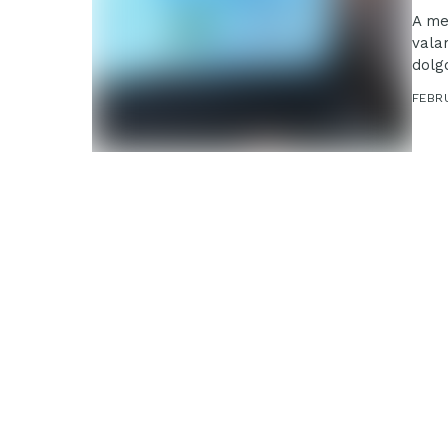
A me
vala
dolg
Élel
FEBRU