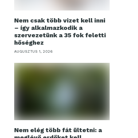
Nem csak több vizet kell inni
– így alkalmazkodik a
szervezetünk a 35 fok feletti
hőséghez
AUGUSZTUS 1, 2026
Nem elég több fát ültetni: a
meglévő erdőket kell