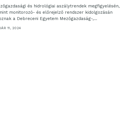
zőgazdasági és hidrológiai aszálytrendek megfigyelésén,
mint monitorozó- és előrejelző rendszer kidolgozásán
oznak a Debreceni Egyetem Mezőgazdaság-,
miszertudományi és Környezetgazdálkodási Kar, valamint a...
ÁR 11, 2024