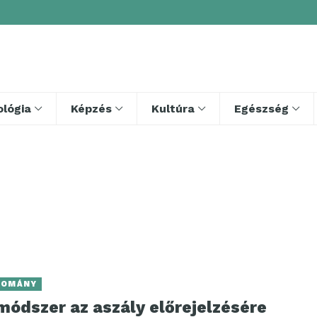
lógia
Képzés
Kultúra
Egészség
DOMÁNY
módszer az aszály előrejelzésére