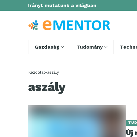
Irányt mutatunk a világban
Gazdaság
Tudomány
Techno
Kezdőlap
aszály
aszály
TU
Új 