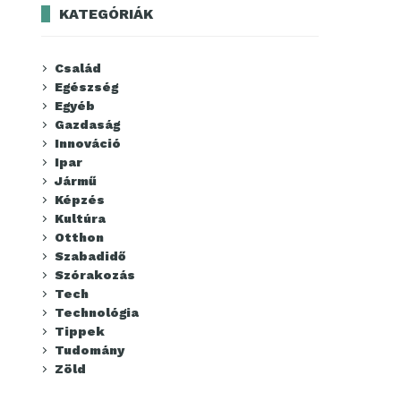
KATEGÓRIÁK
Család
Egészség
Egyéb
Gazdaság
Innováció
Ipar
Jármű
Képzés
Kultúra
Otthon
Szabadidő
Szórakozás
Tech
Technológia
Tippek
Tudomány
Zöld