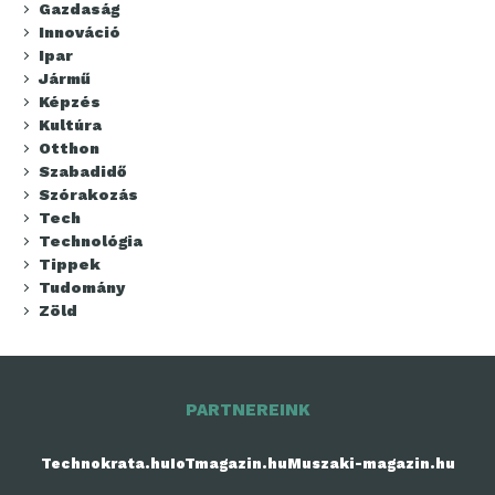
Gazdaság
Innováció
Ipar
Jármű
Képzés
Kultúra
Otthon
Szabadidő
Szórakozás
Tech
Technológia
Tippek
Tudomány
Zöld
PARTNEREINK
Technokrata.hu
IoTmagazin.hu
Muszaki-magazin.hu