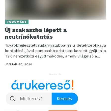
TUDOMÁNY
Új szakaszba lépett a
neutrínókutatás
Továbbfejlesztett sugárnyalábbal és új detektorokkal a
korábbinál jóval pontosabb adatokat kezdett gyűjteni a
T2K nemzetközi együttműködés, amely világelső a
neutrínóoszcilláció kutatásában. A munkában...
JANUÁR 30, 2024
HIRDETÉS