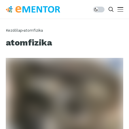
Kezdőlap
atomfizika
atomfizika