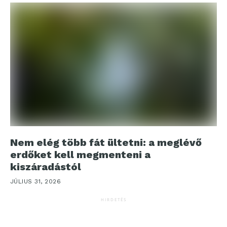
Nem elég több fát ültetni: a meglévő
erdőket kell megmenteni a
kiszáradástól
JÚLIUS 31, 2026
HIRDETÉS