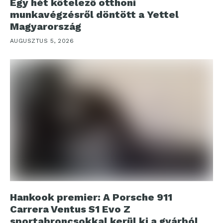
Egy hét kötelező otthoni
munkavégzésről döntött a Yettel
Magyarország
AUGUSZTUS 5, 2026
Hankook premier: A Porsche 911
Carrera Ventus S1 Evo Z
sportabroncsokkal kerül ki a gyárból