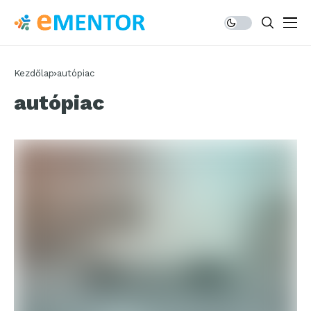
Kezdőlap
autópiac
autópiac