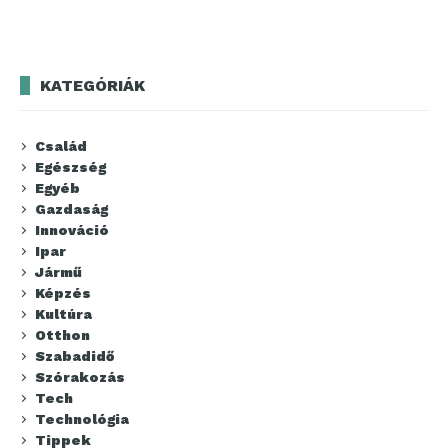
KATEGÓRIÁK
Család
Egészség
Egyéb
Gazdaság
Innováció
Ipar
Jármű
Képzés
Kultúra
Otthon
Szabadidő
Szórakozás
Tech
Technológia
Tippek