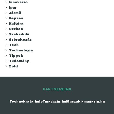
Innováció
Ipar
Jármű
Képzés
Kultúra
Otthon
Szabadidő
Szórakozás
Tech
Technológia
Tippek
Tudomány
Zöld
PARTNEREINK
Technokrata.hu
IoTmagazin.hu
Muszaki-magazin.hu