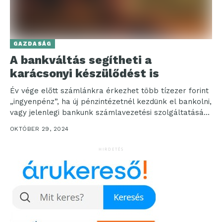
GAZDASÁG
A bankváltás segítheti a
karácsonyi készülődést is
Év vége előtt számlánkra érkezhet több tízezer forint
„ingyenpénz”, ha új pénzintézetnél kezdünk el bankolni,
vagy jelenlegi bankunk számlavezetési szolgáltatását
ajánljuk ismerőseinknek, akik...
OKTÓBER 29, 2024
HIRDETÉS