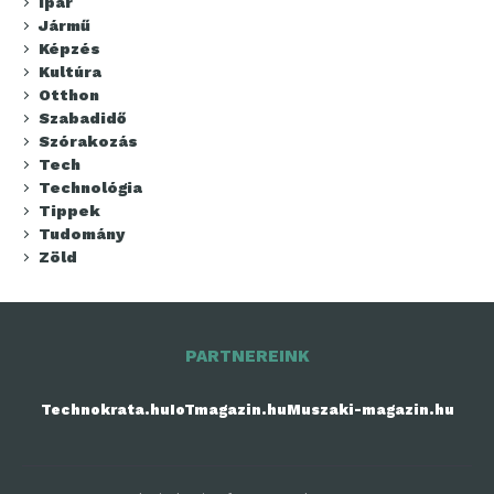
Ipar
Jármű
Képzés
Kultúra
Otthon
Szabadidő
Szórakozás
Tech
Technológia
Tippek
Tudomány
Zöld
PARTNEREINK
Technokrata.hu
IoTmagazin.hu
Muszaki-magazin.hu