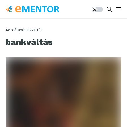
Kezdőlap
bankváltás
bankváltás