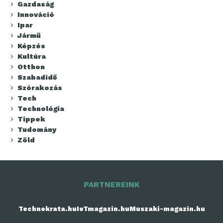
Gazdaság
Innováció
Ipar
Jármű
Képzés
Kultúra
Otthon
Szabadidő
Szórakozás
Tech
Technológia
Tippek
Tudomány
Zöld
PARTNEREINK
Technokrata.hu
IoTmagazin.hu
Muszaki-magazin.hu