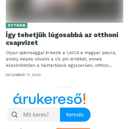
OTTHON
Így tehetjük lúgosabbá az otthoni
csapvizet
Olyan újdonsággal érkezik a LAICA a magyar piacra,
amely képes növelni a víz pH-értékét, ennek
köszönhetően a háztartások egyszerűen, otthon
állíthatnak elő enyhén...
DECEMBER 17, 2025
HIRDETÉS