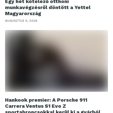
Egy hét kötelező otthoni
munkavégzésről döntött a Yettel
Magyarország
AUGUSZTUS 5, 2026
Hankook premier: A Porsche 911
Carrera Ventus S1 Evo Z
sportabroncsokkal kerül ki a gyárból