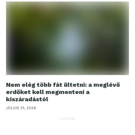
Nem elég több fát ültetni: a meglévő
erdőket kell megmenteni a
kiszáradástól
JÚLIUS 31, 2026
HIRDETÉS