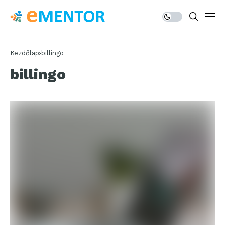
Kezdőlap
billingo
billingo