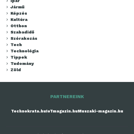
Ipar
Jármű
Képzés
Kultúra
Otthon
Szabadidő
Szórakozás
Tech
Technológia
Tippek
Tudomány
Zöld
PARTNEREINK
Technokrata.hu
IoTmagazin.hu
Muszaki-magazin.hu