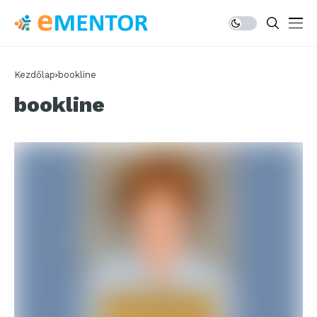
Kezdőlap
bookline
bookline