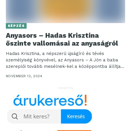
KÉPZÉS
Anyasors – Hadas Krisztina
őszinte vallomásai az anyaságról
Hadas Krisztina, a népszerű újságíró és tévés
személyiség könyvével, az Anyasors – A Jön a baba
szereplői tovább mesélnek-kel a középpontba állítja
az...
NOVEMBER 12, 2024
HIRDETÉS