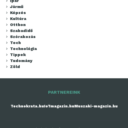
Ipar
Jármű
Képzés
Kultúra
Otthon
Szabadidő
Szórakozás
Tech
Technológia
Tippek
Tudomány
Zöld
PARTNEREINK
Technokrata.hu
IoTmagazin.hu
Muszaki-magazin.hu