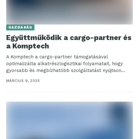
GAZDASÁG
Együttműködik a cargo-partner és
a Komptech
A Komptech a cargo-partner támogatásával
optimalizálta alkatrészlogisztikai folyamatait, hogy
gyorsabb és megbízhatóbb szolgáltatást nyújtson
nemzetközi ügyfeleinek. A Graz közelében található
MÁRCIUS 9, 2025
„iLogistics” központ révén...