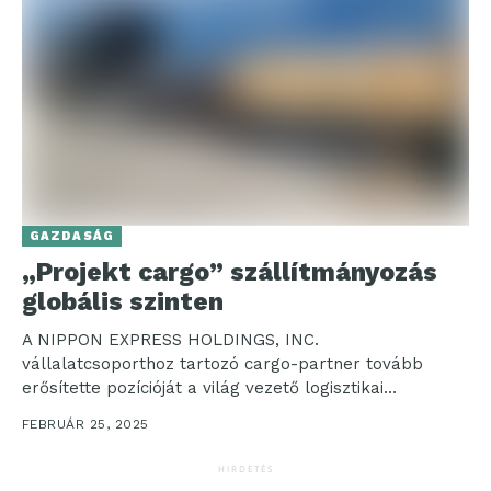
GAZDASÁG
„Projekt cargo” szállítmányozás
globális szinten
A NIPPON EXPRESS HOLDINGS, INC.
vállalatcsoporthoz tartozó cargo-partner tovább
erősítette pozícióját a világ vezető logisztikai
szolgáltatói között. Kiemelkedő szakértelmüket és
FEBRUÁR 25, 2025
innovatív megközelítésüket számos...
HIRDETÉS