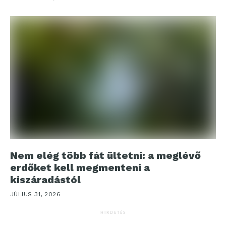
Nem elég több fát ültetni: a meglévő
erdőket kell megmenteni a
kiszáradástól
JÚLIUS 31, 2026
HIRDETÉS