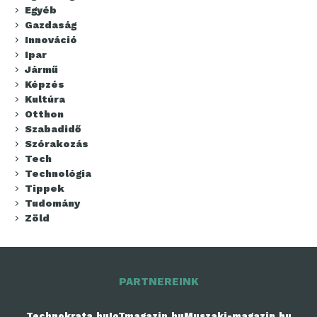
Egyéb
Gazdaság
Innováció
Ipar
Jármű
Képzés
Kultúra
Otthon
Szabadidő
Szórakozás
Tech
Technológia
Tippek
Tudomány
Zöld
PARTNEREINK
Technokrata.hu
IoTmagazin.hu
Muszaki-magazin.hu