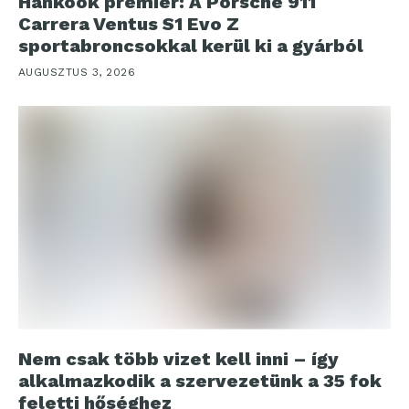
Hankook premier: A Porsche 911
Carrera Ventus S1 Evo Z
sportabroncsokkal kerül ki a gyárból
AUGUSZTUS 3, 2026
Nem csak több vizet kell inni – így
alkalmazkodik a szervezetünk a 35 fok
feletti hőséghez