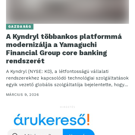
GAZDASÁG
A Kyndryl többankos platformmá
modernizálja a Yamaguchi
Financial Group core banking
rendszerét
A Kyndryl (NYSE: KD), a létfontosságú vállalati
rendszerekhez kapcsolódó technológiai szolgáltatások
egyik vezető globális szolgáltatója bejelentette, hogy
támogatja a Yamaguchi Financial Groupot (Yamaguchi...
MÁRCIUS 9, 2026
HIRDETÉS