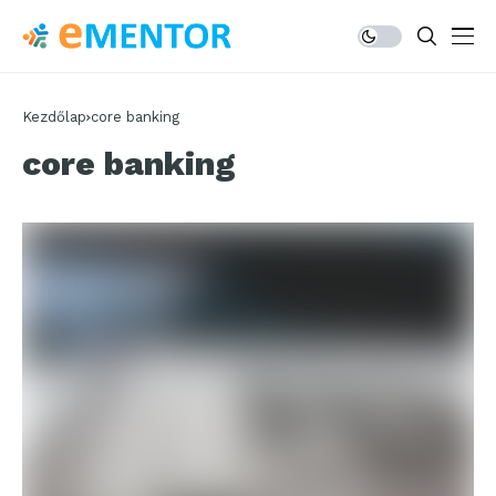
Kezdőlap
core banking
core banking