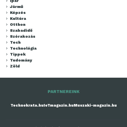
Ipar
Jármű
Képzés
Kultúra
Otthon
Szabadidő
Szórakozás
Tech
Technológia
Tippek
Tudomány
Zöld
PARTNEREINK
Technokrata.hu
IoTmagazin.hu
Muszaki-magazin.hu