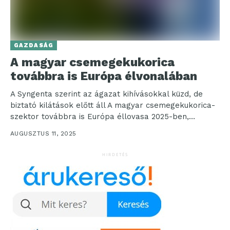
GAZDASÁG
A magyar csemegekukorica
továbbra is Európa élvonalában
A Syngenta szerint az ágazat kihívásokkal küzd, de
biztató kilátások előtt áll A magyar csemegekukorica-
szektor továbbra is Európa éllovasa 2025-ben,
megelőzve Franciaországot. Az...
AUGUSZTUS 11, 2025
HIRDETÉS