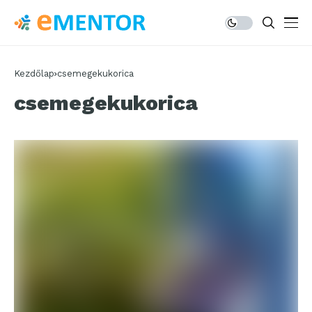
Kezdőlap
csemegekukorica
csemegekukorica