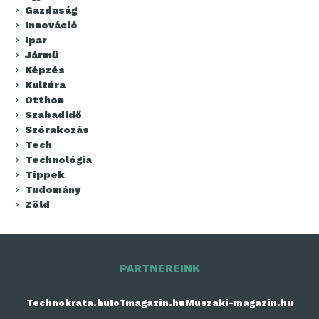
Gazdaság
Innováció
Ipar
Jármű
Képzés
Kultúra
Otthon
Szabadidő
Szórakozás
Tech
Technológia
Tippek
Tudomány
Zöld
PARTNEREINK
Technokrata.hu
IoTmagazin.hu
Muszaki-magazin.hu