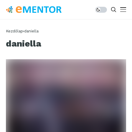
Kezdőlap
daniella
daniella