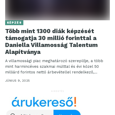
KÉPZÉS
Több mint 1300 diák képzését
támogatja 30 millió forinttal a
Daniella Villamosság Talentum
Alapítványa
A villamossági piac meghatározó szereplője, a több
mint harmincéves szakmai múlttal és évi közel 50
milliárd forintos nettó árbevétellel rendelkező,
debreceni központú Daniella...
JÚNIUS 9, 2025
HIRDETÉS