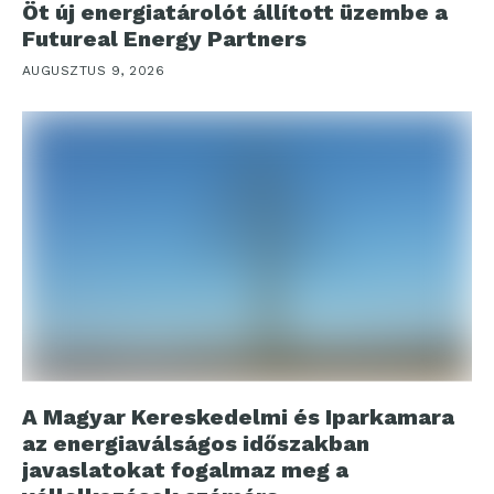
Öt új energiatárolót állított üzembe a
Futureal Energy Partners
AUGUSZTUS 9, 2026
A Magyar Kereskedelmi és Iparkamara
az energiaválságos időszakban
javaslatokat fogalmaz meg a