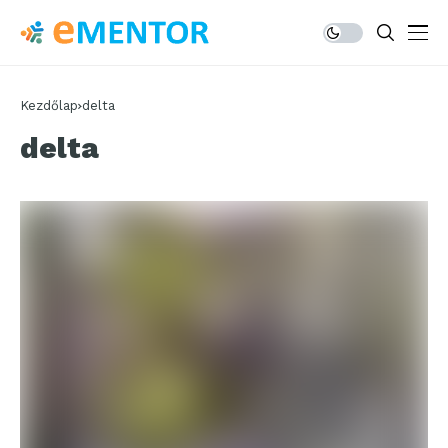
Kezdőlap
delta
delta