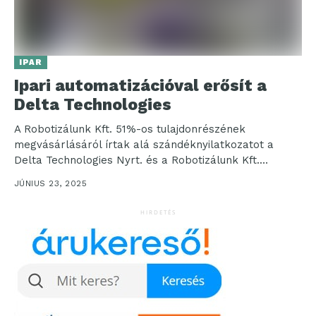
IPAR
Ipari automatizációval erősít a
Delta Technologies
A Robotizálunk Kft. 51%-os tulajdonrészének
megvásárlásáról írtak alá szándéknyilatkozatot a
Delta Technologies Nyrt. és a Robotizálunk Kft.
tulajdonosai. Az akvizíció növekedési lehetőséget
JÚNIUS 23, 2025
nyújt...
HIRDETÉS