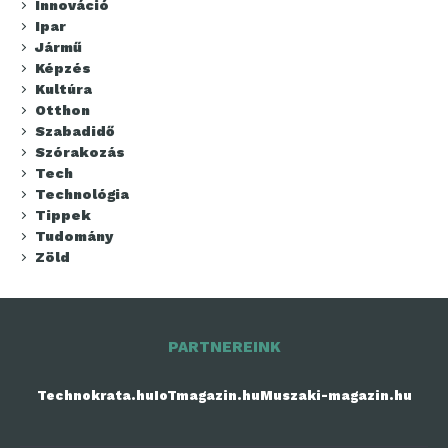
Innováció
Ipar
Jármű
Képzés
Kultúra
Otthon
Szabadidő
Szórakozás
Tech
Technológia
Tippek
Tudomány
Zöld
PARTNEREINK
Technokrata.hu
IoTmagazin.hu
Muszaki-magazin.hu