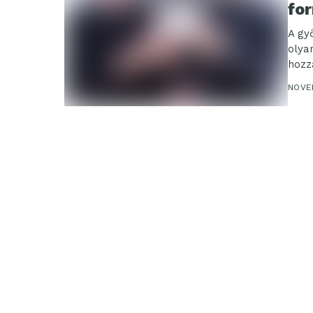
for
A gy
olya
hozz
műsz
NOVE