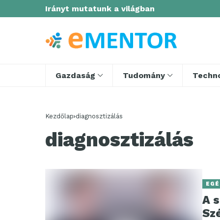
Irányt mutatunk a világban
Gazdaság
Tudomány
Techno
Kezdőlap
diagnosztizálás
diagnosztizálás
EGÉ
A s
Sz