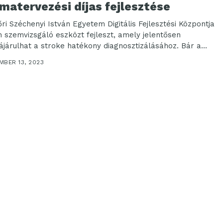
matervezési díjas fejlesztése
őri Széchenyi István Egyetem Digitális Fejlesztési Központja
n szemvizsgáló eszközt fejleszt, amely jelentősen
ájárulhat a stroke hatékony diagnosztizálásához. Bár a
er még...
MBER 13, 2023