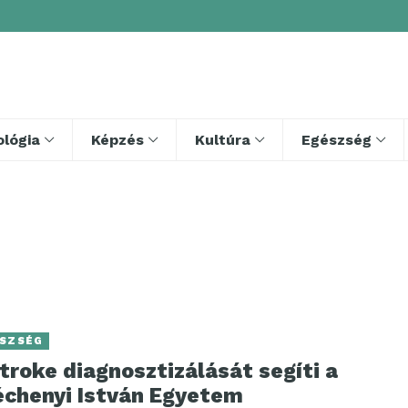
lógia
Képzés
Kultúra
Egészség
SZSÉG
troke diagnosztizálását segíti a
échenyi István Egyetem