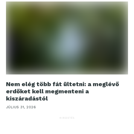
Nem elég több fát ültetni: a meglévő
erdőket kell megmenteni a
kiszáradástól
JÚLIUS 31, 2026
HIRDETÉS