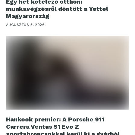
Egy hét kötelező otthoni
munkavégzésről döntött a Yettel
Magyarország
AUGUSZTUS 5, 2026
Hankook premier: A Porsche 911
Carrera Ventus S1 Evo Z
sportabroncsokkal kerül ki a gyárból