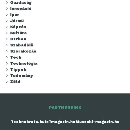
Gazdaság
Innováció
Ipar
Jármű
Képzés
Kultúra
Otthon
Szabadidő
Szórakozás
Tech
Technológia
Tippek
Tudomány
Zöld
PARTNEREINK
Technokrata.hu
IoTmagazin.hu
Muszaki-magazin.hu