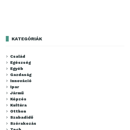
KATEGÓRIÁK
Család
Egészség
Egyéb
Gazdaság
Innováció
Ipar
Jármű
Képzés
Kultúra
Otthon
Szabadidő
Szórakozás
Tech