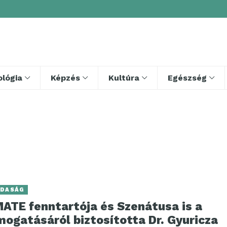
lógia
Képzés
Kultúra
Egészség
DASÁG
MATE fenntartója és Szenátusa is a
ogatásáról biztosította Dr. Gyuricza