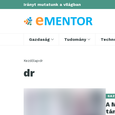
Irányt mutatunk a világban
Gazdaság
Tudomány
Techno
Kezdőlap
dr
dr
GAZ
A 
tám