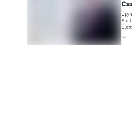
Cs
Egyh
Élet
Élet
Csab
SZEPT