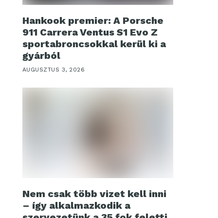
Hankook premier: A Porsche
911 Carrera Ventus S1 Evo Z
sportabroncsokkal kerül ki a
gyárból
AUGUSZTUS 3, 2026
Nem csak több vizet kell inni
– így alkalmazkodik a
szervezetünk a 35 fok feletti