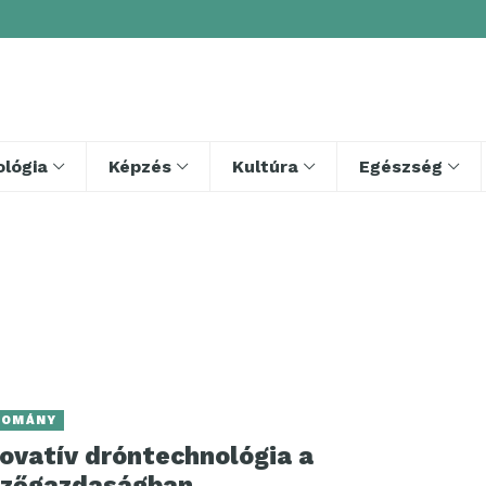
lógia
Képzés
Kultúra
Egészség
DOMÁNY
novatív dróntechnológia a
zőgazdaságban