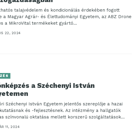
thatós talajvédelem és kondicionálás érdekében fogott
e a Magyar Agrár- és Élettudományi Egyetem, az ABZ Drone
és a MikroVital termékeket gyártó...
IS 22, 2024
ZÉS
ónképzés a Széchenyi István
yetemen
őri Széchenyi István Egyetem jelentős szereplője a hazai
kutatásnak és -fejlesztésnek. Az intézmény a hallgatók
s színvonalú oktatása mellett korszerű szolgáltatások
...
R 11, 2024