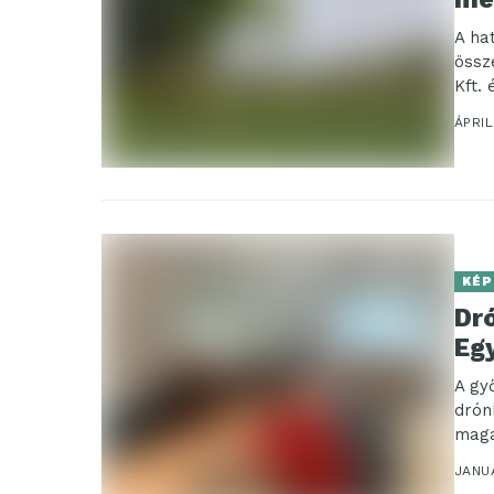
A ha
össz
Kft. 
ÁPRIL
KÉP
Dr
Eg
A gy
drón
maga
révén
JANUÁ