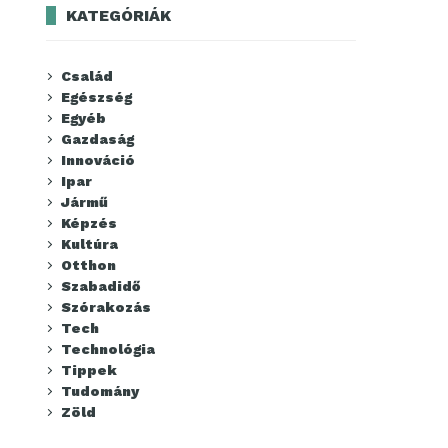
KATEGÓRIÁK
Család
Egészség
Egyéb
Gazdaság
Innováció
Ipar
Jármű
Képzés
Kultúra
Otthon
Szabadidő
Szórakozás
Tech
Technológia
Tippek
Tudomány
Zöld