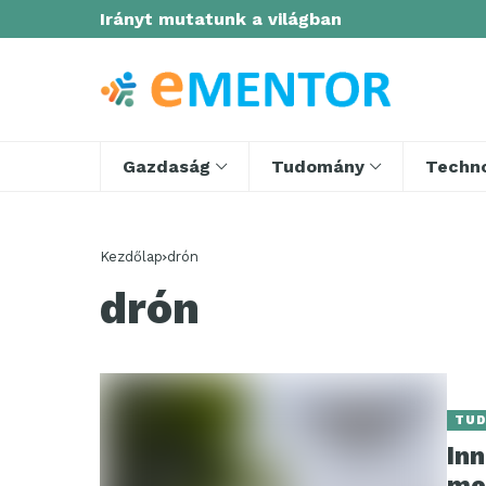
Irányt mutatunk a világban
Gazdaság
Tudomány
Techno
Kezdőlap
drón
drón
TU
In
me