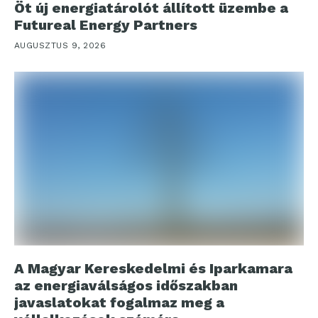
Öt új energiatárolót állított üzembe a
Futureal Energy Partners
AUGUSZTUS 9, 2026
A Magyar Kereskedelmi és Iparkamara
az energiaválságos időszakban
javaslatokat fogalmaz meg a