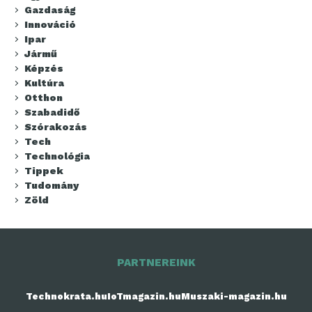
Gazdaság
Innováció
Ipar
Jármű
Képzés
Kultúra
Otthon
Szabadidő
Szórakozás
Tech
Technológia
Tippek
Tudomány
Zöld
PARTNEREINK
Technokrata.hu
IoTmagazin.hu
Muszaki-magazin.hu