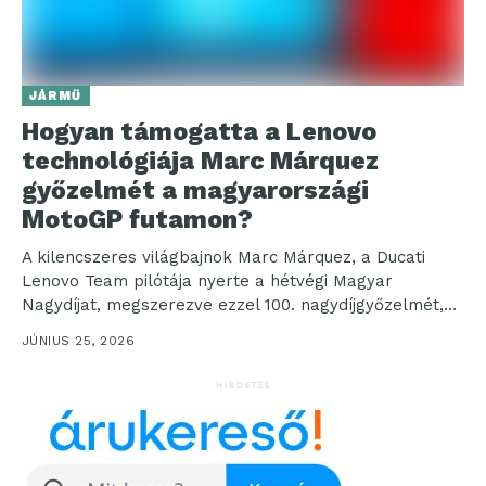
JÁRMŰ
Hogyan támogatta a Lenovo
technológiája Marc Márquez
győzelmét a magyarországi
MotoGP futamon?
A kilencszeres világbajnok Marc Márquez, a Ducati
Lenovo Team pilótája nyerte a hétvégi Magyar
Nagydíjat, megszerezve ezzel 100. nagydíjgyőzelmét,
ami egyben a Ducati...
JÚNIUS 25, 2026
HIRDETÉS