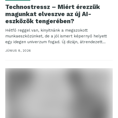
Technostressz – Miért érezzük
magunkat elveszve az új AI-
eszközök tengerében?
Hétfő reggel van, kinyitnánk a megszokott
munkaeszközünket, de a jól ismert képernyő helyett
egy idegen univerzum fogad. Új dizájn, átrendezett
menük és egy...
JÚNIUS 8, 2026