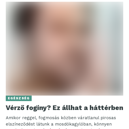
EGÉSZSÉG
Vérző fogíny? Ez állhat a háttérben
Amikor reggel, fogmosás közben váratlanul pirosas
elszíneződést látunk a mosdókagylóban, könnyen