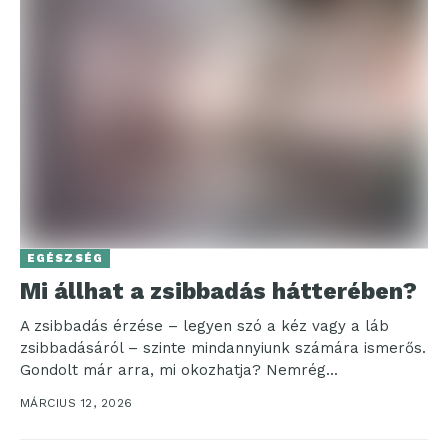
EGÉSZSÉG
Mi állhat a zsibbadás hátterében?
A zsibbadás érzése – legyen szó a kéz vagy a láb
zsibbadásáról – szinte mindannyiunk számára ismerős.
Gondolt már arra, mi okozhatja? Nemrég...
MÁRCIUS 12, 2026