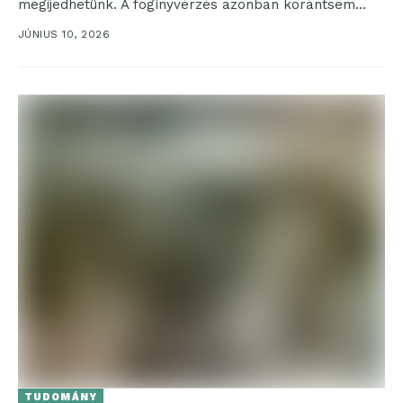
megijedhetünk. A fogínyvérzés azonban korántsem
csupán egy ijesztő tünet, sokkal inkább a...
JÚNIUS 10, 2026
TUDOMÁNY