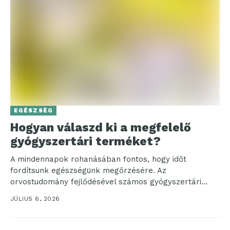
EGÉSZSÉG
Hogyan válaszd ki a megfelelő
gyógyszertári terméket?
A mindennapok rohanásában fontos, hogy időt
fordítsunk egészségünk megőrzésére. Az
orvostudomány fejlődésével számos gyógyszertári
termék segíthet a betegségek megelőzésében és
JÚLIUS 6, 2026
kezelésében. De vajon...