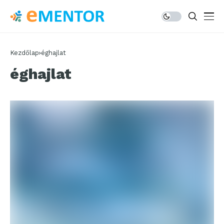
Kezdőlap
éghajlat
éghajlat