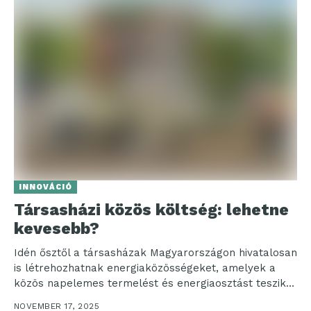
INNOVÁCIÓ
Társasházi közös költség: lehetne
kevesebb?
Idén ősztől a társasházak Magyarországon hivatalosan
is létrehozhatnak energiaközösségeket, amelyek a
közös napelemes termelést és energiaosztást teszik
lehetővé, így a lakók saját fogyasztásukra...
NOVEMBER 17, 2025