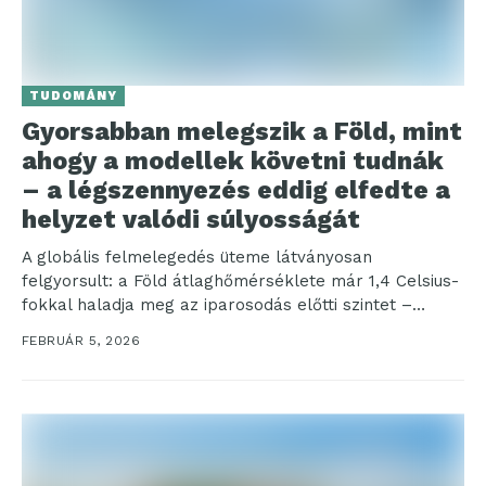
TUDOMÁNY
Gyorsabban melegszik a Föld, mint
ahogy a modellek követni tudnák
– a légszennyezés eddig elfedte a
helyzet valódi súlyosságát
A globális felmelegedés üteme látványosan
felgyorsult: a Föld átlaghőmérséklete már 1,4 Celsius-
fokkal haladja meg az iparosodás előtti szintet –
elkerülhetetlennek tűnik, hogy túlfussunk...
FEBRUÁR 5, 2026