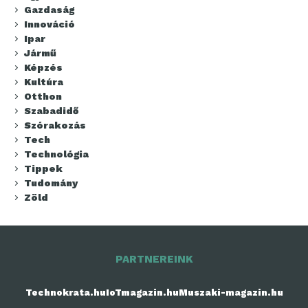
Gazdaság
Innováció
Ipar
Jármű
Képzés
Kultúra
Otthon
Szabadidő
Szórakozás
Tech
Technológia
Tippek
Tudomány
Zöld
PARTNEREINK
Technokrata.hu
IoTmagazin.hu
Muszaki-magazin.hu