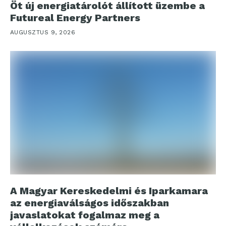
Öt új energiatárolót állított üzembe a
Futureal Energy Partners
AUGUSZTUS 9, 2026
A Magyar Kereskedelmi és Iparkamara
az energiaválságos időszakban
javaslatokat fogalmaz meg a