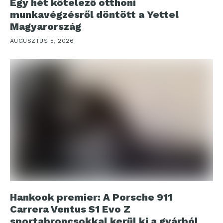
Egy hét kötelező otthoni
munkavégzésről döntött a Yettel
Magyarország
AUGUSZTUS 5, 2026
Hankook premier: A Porsche 911
Carrera Ventus S1 Evo Z
sportabroncsokkal kerül ki a gyárból