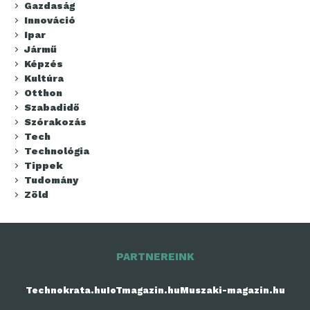
Gazdaság
Innováció
Ipar
Jármű
Képzés
Kultúra
Otthon
Szabadidő
Szórakozás
Tech
Technológia
Tippek
Tudomány
Zöld
PARTNEREINK
Technokrata.hu
IoTmagazin.hu
Muszaki-magazin.hu