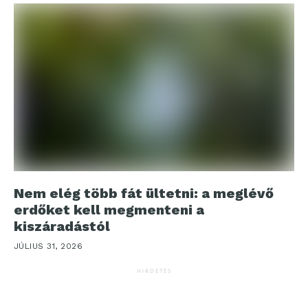
Nem elég több fát ültetni: a meglévő
erdőket kell megmenteni a
kiszáradástól
JÚLIUS 31, 2026
HIRDETÉS