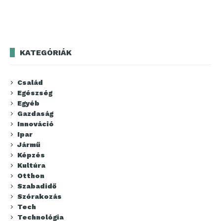
KATEGÓRIÁK
Család
Egészség
Egyéb
Gazdaság
Innováció
Ipar
Jármű
Képzés
Kultúra
Otthon
Szabadidő
Szórakozás
Tech
Technológia