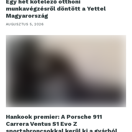
Egy hét kötelező otthoni
munkavégzésről döntött a Yettel
Magyarország
AUGUSZTUS 5, 2026
Hankook premier: A Porsche 911
Carrera Ventus S1 Evo Z
sportabroncsokkal kerül ki a gyárból