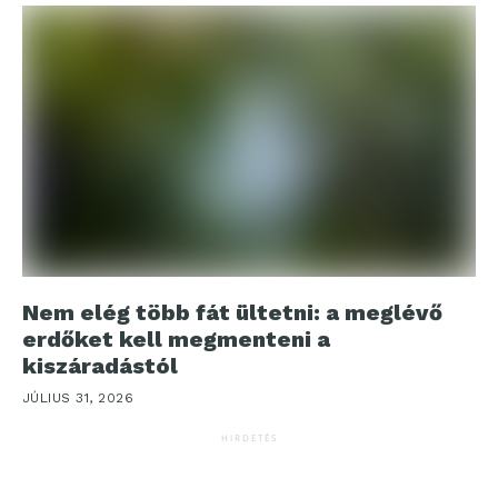
Nem elég több fát ültetni: a meglévő
erdőket kell megmenteni a
kiszáradástól
JÚLIUS 31, 2026
HIRDETÉS