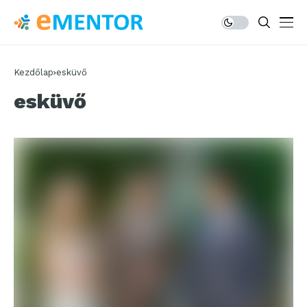
Kezdőlap
esküvő
esküvő