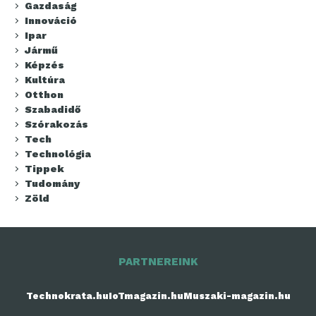
Gazdaság
Innováció
Ipar
Jármű
Képzés
Kultúra
Otthon
Szabadidő
Szórakozás
Tech
Technológia
Tippek
Tudomány
Zöld
PARTNEREINK
Technokrata.hu
IoTmagazin.hu
Muszaki-magazin.hu