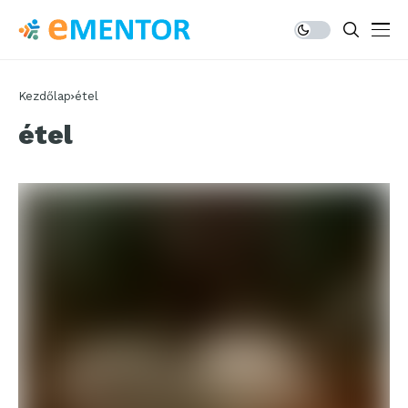
Kezdőlap
étel
étel