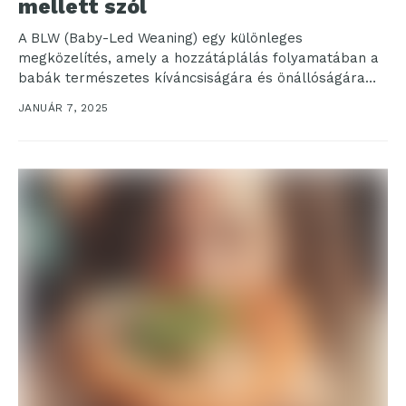
mellett szól
A BLW (Baby-Led Weaning) egy különleges
megközelítés, amely a hozzátáplálás folyamatában a
babák természetes kíváncsiságára és önállóságára
épít. Ebben a módszerben a szilárd...
JANUÁR 7, 2025