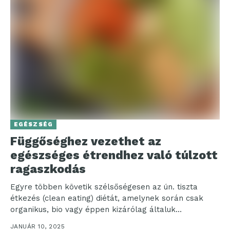
EGÉSZSÉG
Függőséghez vezethet az
egészséges étrendhez való túlzott
ragaszkodás
Egyre többen követik szélsőségesen az ún. tiszta
étkezés (clean eating) diétát, amelynek során csak
organikus, bio vagy éppen kizárólag általuk
egészségesnek hitt ételeket...
JANUÁR 10, 2025