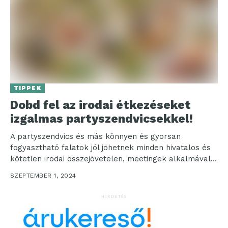
TIPPEK
Dobd fel az irodai étkezéseket
izgalmas partyszendvicsekkel!
A partyszendvics és más könnyen és gyorsan
fogyasztható falatok jól jöhetnek minden hivatalos és
kötetlen irodai összejövetelen, meetingek alkalmával,
amikor egészséges és finom...
SZEPTEMBER 1, 2024
HIRDETÉS