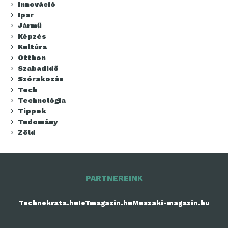
Innováció
Ipar
Jármű
Képzés
Kultúra
Otthon
Szabadidő
Szórakozás
Tech
Technológia
Tippek
Tudomány
Zöld
PARTNEREINK
Technokrata.hu
IoTmagazin.hu
Muszaki-magazin.hu