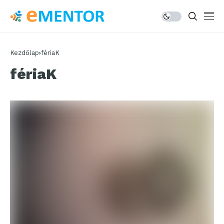
Kezdőlap
fériaK
fériaK