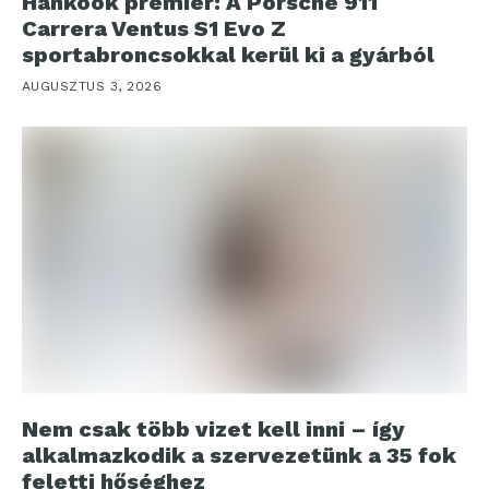
Hankook premier: A Porsche 911
Carrera Ventus S1 Evo Z
sportabroncsokkal kerül ki a gyárból
AUGUSZTUS 3, 2026
Nem csak több vizet kell inni – így
alkalmazkodik a szervezetünk a 35 fok
feletti hőséghez