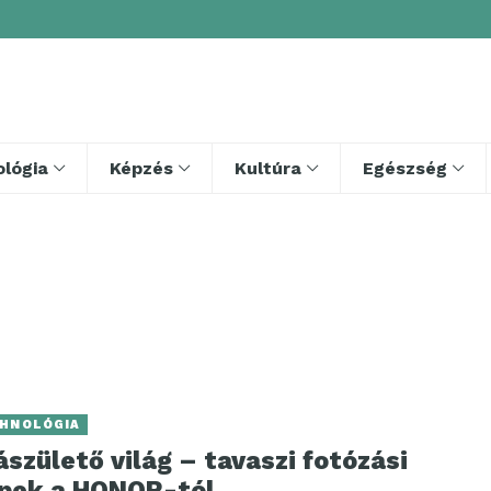
lógia
Képzés
Kultúra
Egészség
HNOLÓGIA
ászülető világ – tavaszi fotózási
ppek a HONOR-tól