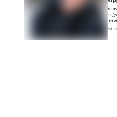
A ta
rügy
mele
MÁRCI