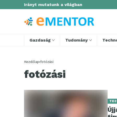
Irányt mutatunk a világban
Gazdaság
Tudomány
Techno
Kezdőlap
fotózási
fotózási
TEC
Újj
ti