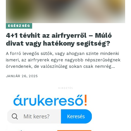
EGÉSZSÉG
4+1 tévhit az airfryerről – Múló
divat vagy hatékony segítség?
A forró levegős sütők, vagy ahogyan szinte mindenki
ismeri, az airfryerek egyre nagyobb népszerűségnek
örvendenek, de valószínűleg sokan csak nemrég
kezdték el használni...
JANUÁR 26, 2025
HIRDETÉS