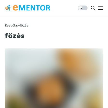
Kezdőlap
főzés
főzés