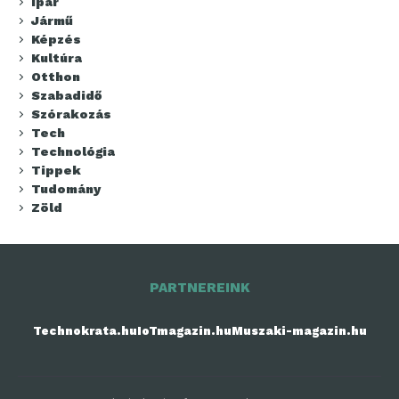
Ipar
Jármű
Képzés
Kultúra
Otthon
Szabadidő
Szórakozás
Tech
Technológia
Tippek
Tudomány
Zöld
PARTNEREINK
Technokrata.hu
IoTmagazin.hu
Muszaki-magazin.hu