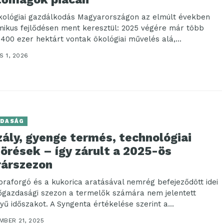
kológiai gazdálkodás Magyarországon az elmúlt években
mikus fejlődésen ment keresztül: 2025 végére már több
 400 ezer hektárt vontak ökológiai művelés alá,...
S 1, 2026
DASÁG
ály, gyenge termés, technológiai
örések – így zárult a 2025-ös
rárszezon
praforgó és a kukorica aratásával nemrég befejeződött idei
gazdasági szezon a termelők számára nem jelentett
yű időszakot. A Syngenta értékelése szerint a...
MBER 21, 2025