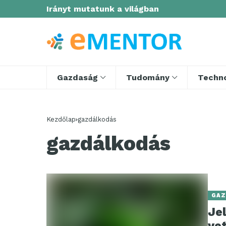
Irányt mutatunk a világban
Gazdaság
Tudomány
Techno
Kezdőlap
gazdálkodás
gazdálkodás
GAZ
Je
ve