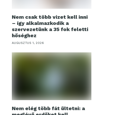
Nem csak több vizet kell inni
– így alkalmazkodik a
szervezetünk a 35 fok feletti
hőséghez
AUGUSZTUS 1, 2026
Nem elég több fát ültetni: a
meglévő erdőket kell