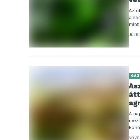
Az ö
dina
mint
JÚLIU
GAZ
Asz
átt
ag
A na
mező
könn
NOVE