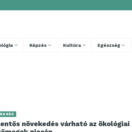
lógia
Képzés
Kultúra
Egészség
DASÁG
lentős növekedés várható az ökológiai
tőmagok piacán