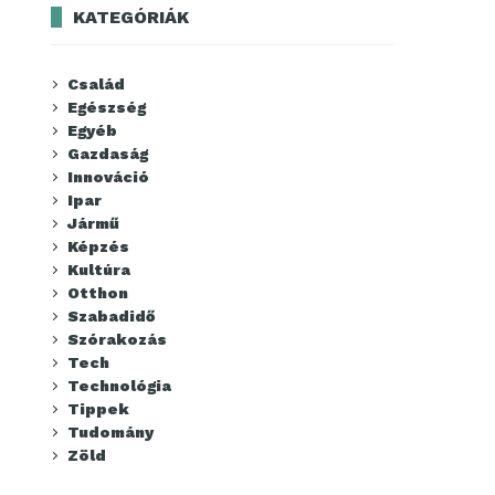
KATEGÓRIÁK
Család
Egészség
Egyéb
Gazdaság
Innováció
Ipar
Jármű
Képzés
Kultúra
Otthon
Szabadidő
Szórakozás
Tech
Technológia
Tippek
Tudomány
Zöld