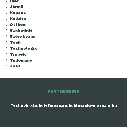
Ipar
Jármű
Képzés
Kultúra
Otthon
Szabadidő
Szórakozás
Tech
Technológia
Tippek
Tudomány
Zöld
PARTNEREINK
Technokrata.hu
IoTmagazin.hu
Muszaki-magazin.hu