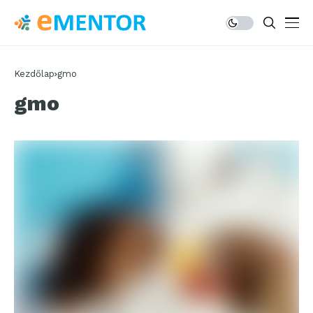
Kezdőlap
gmo
gmo