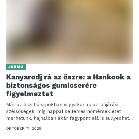
JÁRMŰ
Kanyarodj rá az őszre: a Hankook a
biztonságos gumicserére
figyelmeztet
Már az őszi hónapokban is gyakoriak az időjárási
szélsőségek: míg nappal kellemes hőmérsékletet
mérhetünk, hajnalban akár fagypont alá is süllyedhet
a hőmérséklet. Ez...
OKTÓBER 17, 2025