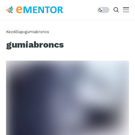
Kezdőlap
gumiabroncs
gumiabroncs