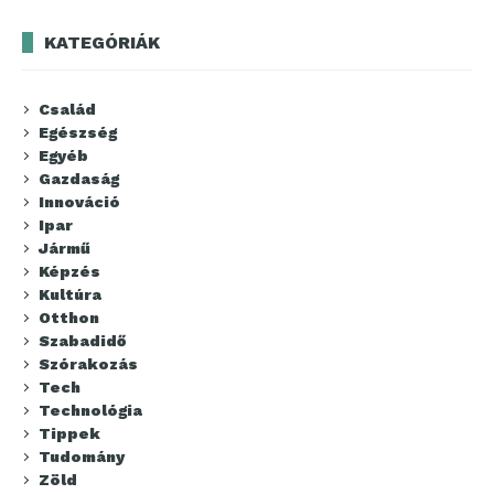
KATEGÓRIÁK
Család
Egészség
Egyéb
Gazdaság
Innováció
Ipar
Jármű
Képzés
Kultúra
Otthon
Szabadidő
Szórakozás
Tech
Technológia
Tippek
Tudomány
Zöld