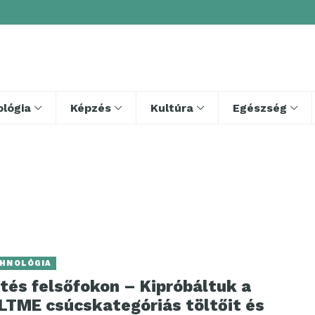
lógia
Képzés
Kultúra
Egészség
HNOLÓGIA
tés felsőfokon – Kipróbáltuk a
LTME csúcskategóriás töltőit és