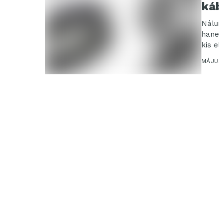
ká
Nálu
hane
kis e
MÁJUS