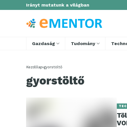
Irányt mutatunk a világban
Gazdaság
Tudomány
Techno
Kezdőlap
gyorstöltő
gyorstöltő
TEC
Töl
VO