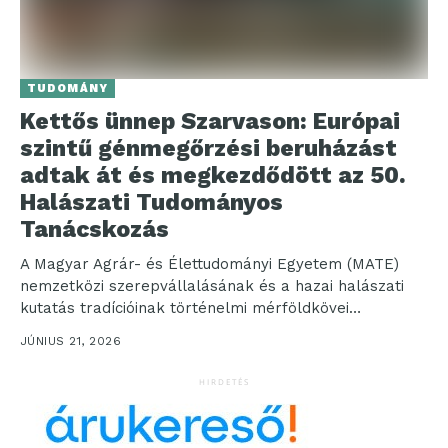
TUDOMÁNY
Kettős ünnep Szarvason: Európai
szintű génmegőrzési beruházást
adtak át és megkezdődött az 50.
Halászati Tudományos
Tanácskozás
A Magyar Agrár- és Élettudományi Egyetem (MATE)
nemzetközi szerepvállalásának és a hazai halászati
kutatás tradícióinak történelmi mérföldkövei
találkoztak Szarvason. Ünnepélyes keretek között
JÚNIUS 21, 2026
adták...
HIRDETÉS