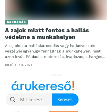
GAZDASÁG
A zajok miatt fontos a hallás
védelme a munkahelyen
A zaj okozta halláskárosodás vagy hallásvesztés
veszélyei ugyanúgy fennállnak a munkahelyen, mint
azon kívül. Például a motorozás, kvadozás, a hangos
koncertek is károsíthatják...
OKTÓBER 3, 2024
HIRDETÉS