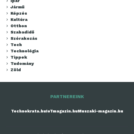
Ipar
Jármű
Képzés
Kultúra
Otthon
Szabadidő
Szórakozás
Tech
Technológia
Tippek
Tudomány
Zöld
PARTNEREINK
Technokrata.hu
IoTmagazin.hu
Muszaki-magazin.hu