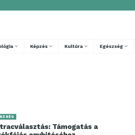
lógia
Képzés
Kultúra
Egészség
SZSÉG
tracválasztás: Támogatás a
rékfájás enyhítéséhez