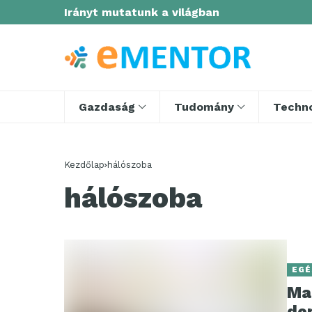
Irányt mutatunk a világban
Gazdaság
Tudomány
Techno
Kezdőlap
hálószoba
hálószoba
EGÉ
Ma
de