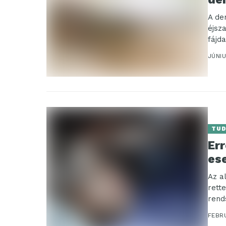
A de
éjsz
fájd
biztos
JÚNIU
TU
Err
es
Az a
rett
rend
FEBRU