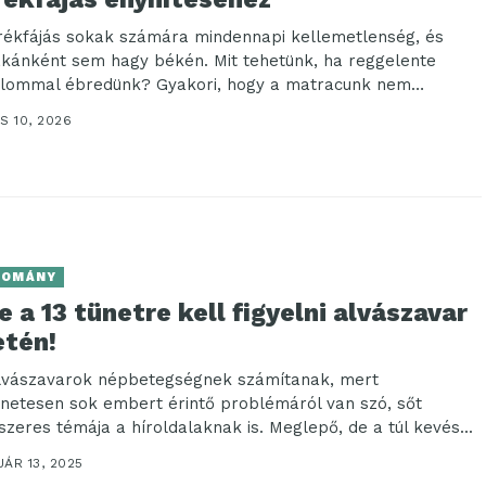
rékfájás sokak számára mindennapi kellemetlenség, és
akánként sem hagy békén. Mit tehetünk, ha reggelente
alommal ébredünk? Gyakori, hogy a matracunk nem
ít...
S 10, 2026
DOMÁNY
e a 13 tünetre kell figyelni alvászavar
etén!
lvászavarok népbetegségnek számítanak, mert
enetesen sok embert érintő problémáról van szó, sőt
szeres témája a híroldalaknak is. Meglepő, de a túl kevés...
ÁR 13, 2025