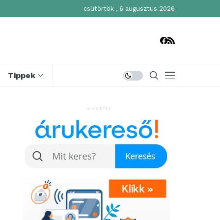
csütörtök , 6 augusztus 2026
Tippek
HIRDETÉS