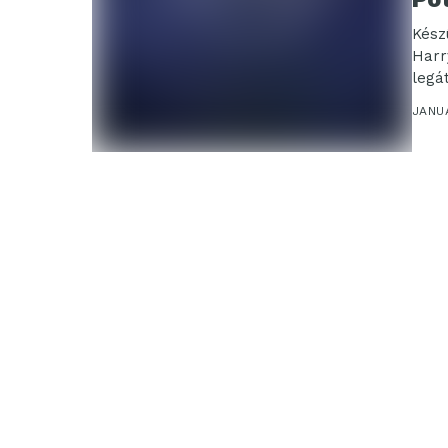
Készü
Harr
legát
JANU