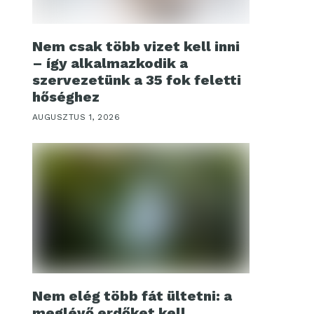
Nem csak több vizet kell inni
– így alkalmazkodik a
szervezetünk a 35 fok feletti
hőséghez
AUGUSZTUS 1, 2026
Nem elég több fát ültetni: a
meglévő erdőket kell