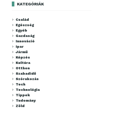
KATEGÓRIÁK
Család
Egészség
Egyéb
Gazdaság
Innováció
Ipar
Jármű
Képzés
Kultúra
Otthon
Szabadidő
Szórakozás
Tech
Technológia
Tippek
Tudomány
Zöld