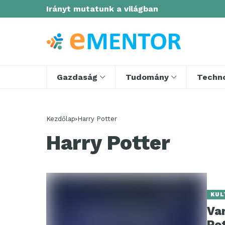
Irányt mutatunk a világban
Gazdaság
Tudomány
Techno
Kezdőlap
Harry Potter
Harry Potter
KUL
Var
Po