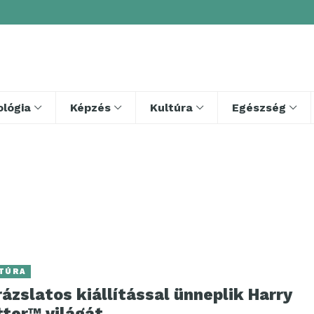
lógia
Képzés
Kultúra
Egészség
TÚRA
ázslatos kiállítással ünneplik Harry
tter™ világát