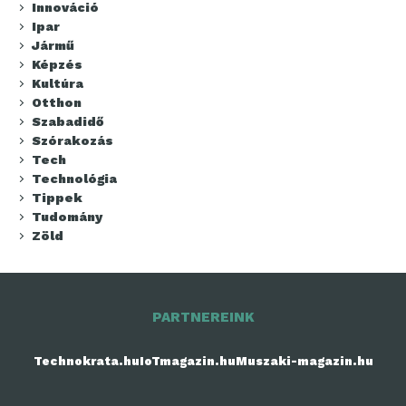
Innováció
Ipar
Jármű
Képzés
Kultúra
Otthon
Szabadidő
Szórakozás
Tech
Technológia
Tippek
Tudomány
Zöld
PARTNEREINK
Technokrata.hu
IoTmagazin.hu
Muszaki-magazin.hu