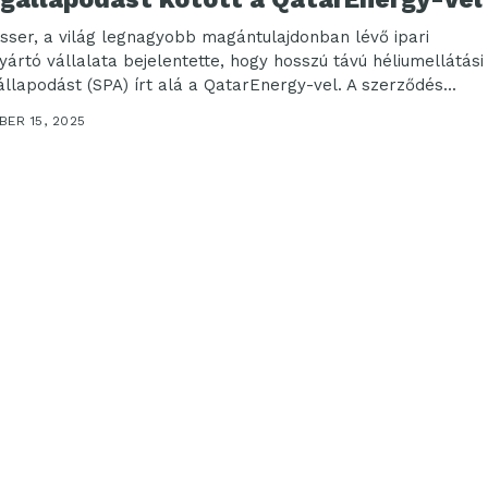
sser, a világ legnagyobb magántulajdonban lévő ipari
yártó vállalata bejelentette, hogy hosszú távú héliumellátási
llapodást (SPA) írt alá a QatarEnergy-vel. A szerződés...
ER 15, 2025