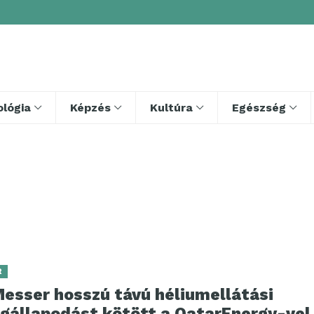
lógia
Képzés
Kultúra
Egészség
R
Messer hosszú távú héliumellátási
gállapodást kötött a QatarEnergy-vel