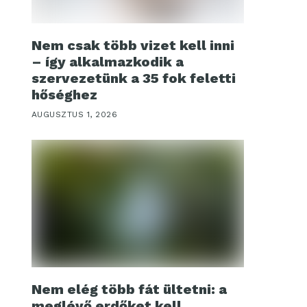
Nem csak több vizet kell inni
– így alkalmazkodik a
szervezetünk a 35 fok feletti
hőséghez
AUGUSZTUS 1, 2026
Nem elég több fát ültetni: a
meglévő erdőket kell