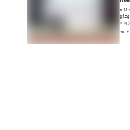
A Me
gázg
megá
OKTÓB