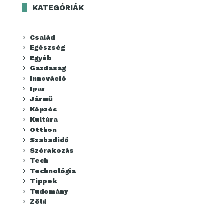
KATEGÓRIÁK
Család
Egészség
Egyéb
Gazdaság
Innováció
Ipar
Jármű
Képzés
Kultúra
Otthon
Szabadidő
Szórakozás
Tech
Technológia
Tippek
Tudomány
Zöld