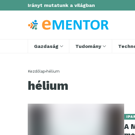
Irányt mutatunk a világban
Gazdaság
Tudomány
Techno
Kezdőlap
hélium
hélium
IPA
A 
me