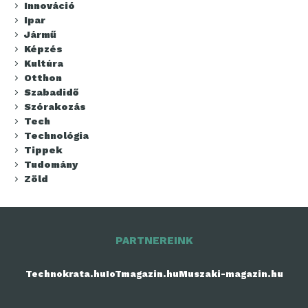
Innováció
Ipar
Jármű
Képzés
Kultúra
Otthon
Szabadidő
Szórakozás
Tech
Technológia
Tippek
Tudomány
Zöld
PARTNEREINK
Technokrata.hu
IoTmagazin.hu
Muszaki-magazin.hu