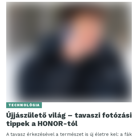
TECHNOLÓGIA
Újjászülető világ – tavaszi fotózási
tippek a HONOR-tól
A tavasz érkezésével a természet is új életre kel: a fák