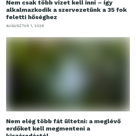
Nem csak több vizet kell inni – így
alkalmazkodik a szervezetünk a 35 fok
feletti hőséghez
AUGUSZTUS 1, 2026
Nem elég több fát ültetni: a meglévő
erdőket kell megmenteni a
kiszáradástól