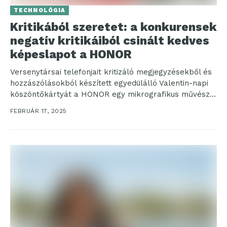
TECHNOLÓGIA
Kritikából szeretet: a konkurensek
negatív kritikáiból csinált kedves
képeslapot a HONOR
Versenytársai telefonjait kritizáló megjegyzésekből és
hozzászólásokból készített egyedülálló Valentin-napi
köszöntőkártyát a HONOR egy mikrografikus művész
segítségével, szeretetté formálva a gyűlölködést és
FEBRUÁR 17, 2025
indulatokat. A...