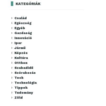
KATEGÓRIÁK
Család
Egészség
Egyéb
Gazdaság
Innováció
Ipar
Jármű
Képzés
Kultúra
Otthon
Szabadidő
Szórakozás
Tech
Technológia
Tippek
Tudomány
Zöld