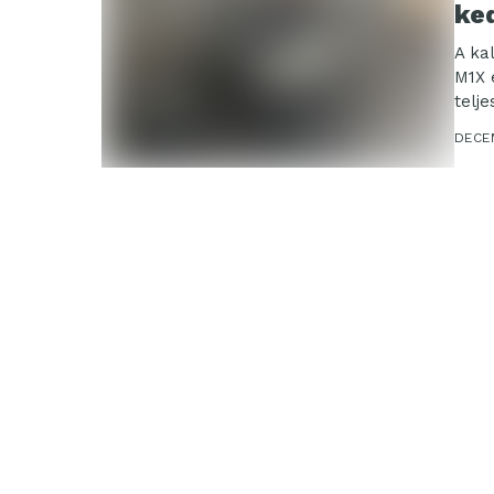
ke
A ka
M1X 
telj
DECE