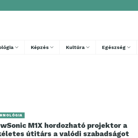
lógia
Képzés
Kultúra
Egészség
HNOLÓGIA
ewSonic M1X hordozható projektor a
életes útitárs a valódi szabadságot