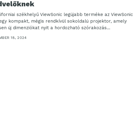
dvelőknek
liforniai székhelyű ViewSonic legújabb terméke az ViewSonic
egy kompakt, mégis rendkívül sokoldalú projektor, amely
esen új dimenziókat nyit a hordozható szórakozás...
MBER 18, 2024