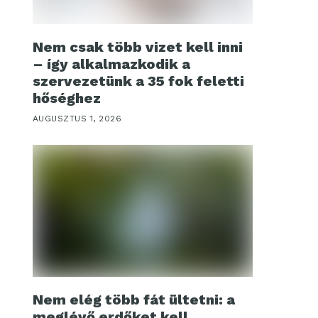
Nem csak több vizet kell inni
– így alkalmazkodik a
szervezetünk a 35 fok feletti
hőséghez
AUGUSZTUS 1, 2026
Nem elég több fát ültetni: a
meglévő erdőket kell