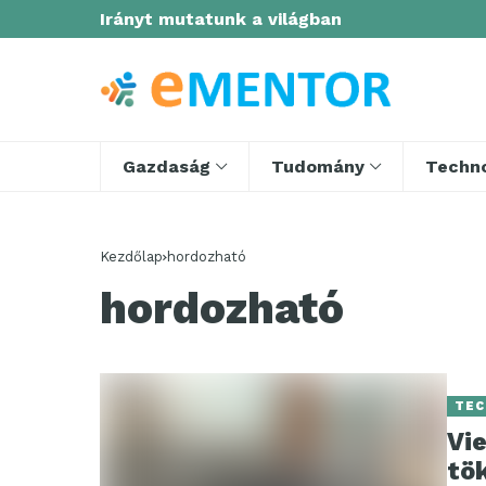
Irányt mutatunk a világban
Gazdaság
Tudomány
Techno
Kezdőlap
hordozható
hordozható
TEC
Vi
tök