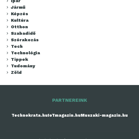
Ipar
Jármű
Képzés
Kultúra
Otthon
Szabadidő
Szórakozás
Tech
Technológia
Tippek
Tudomány
Zöld
PARTNEREINK
Technokrata.hu
IoTmagazin.hu
Muszaki-magazin.hu