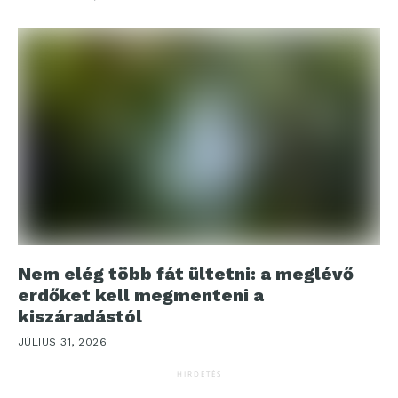
Nem elég több fát ültetni: a meglévő
erdőket kell megmenteni a
kiszáradástól
JÚLIUS 31, 2026
HIRDETÉS