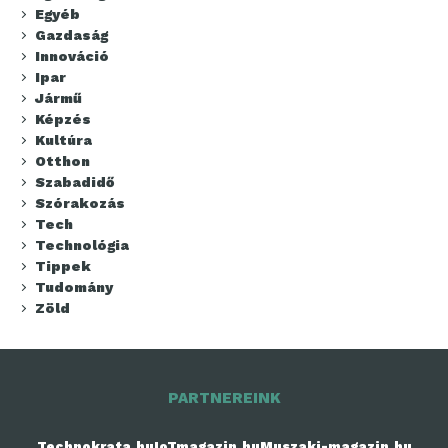
Egyéb
Gazdaság
Innováció
Ipar
Jármű
Képzés
Kultúra
Otthon
Szabadidő
Szórakozás
Tech
Technológia
Tippek
Tudomány
Zöld
PARTNEREINK
Technokrata.hu
IoTmagazin.hu
Muszaki-magazin.hu