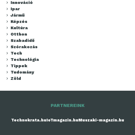
Innováció
Ipar
Jármű
Képzés
Kultúra
Otthon
Szabadidő
Szórakozás
Tech
Technológia
Tippek
Tudomány
Zöld
PARTNEREINK
Technokrata.hu
IoTmagazin.hu
Muszaki-magazin.hu