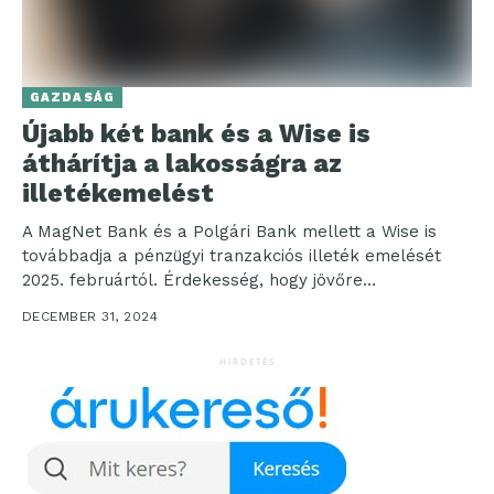
GAZDASÁG
Újabb két bank és a Wise is
áthárítja a lakosságra az
illetékemelést
A MagNet Bank és a Polgári Bank mellett a Wise is
továbbadja a pénzügyi tranzakciós illeték emelését
2025. februártól. Érdekesség, hogy jövőre
Szlovákiában...
DECEMBER 31, 2024
HIRDETÉS