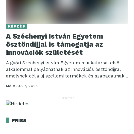
KÉPZÉS
A Széchenyi István Egyetem
ösztöndíjjal is támogatja az
innovációk születését
A győri Széchenyi István Egyetem munkatársai első
alkalommal pályázhatnak az innovációs ösztöndíjra,
amelynek célja új szellemi termékek és szabadalmak
létrehozásának ösztönzése. A pályázatok...
MÁRCIUS 7, 2025
HIRDETÉS
FRISS