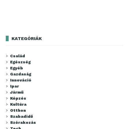
KATEGÓRIÁK
Család
Egészség
Egyéb
Gazdaság
Innováció
Ipar
Jármű
Képzés
Kultúra
Otthon
Szabadidő
Szórakozás
Tech