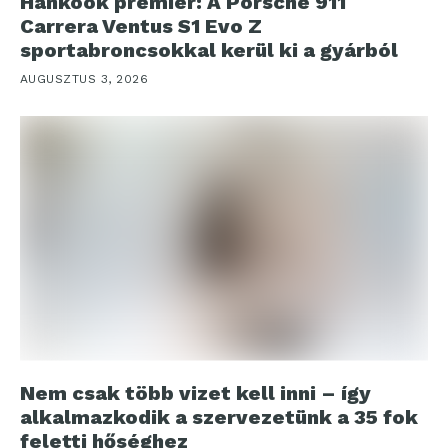
Hankook premier: A Porsche 911
Carrera Ventus S1 Evo Z
sportabroncsokkal kerül ki a gyárból
AUGUSZTUS 3, 2026
Nem csak több vizet kell inni – így
alkalmazkodik a szervezetünk a 35 fok
feletti hőséghez