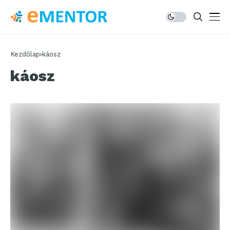
Kezdőlap
káosz
káosz