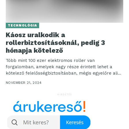
TECHNOLÓGIA
Káosz uralkodik a
rollerbiztosításoknál, pedig 3
hónapja kötelező
Több mint 100 ezer elektromos roller van
forgalomban, amelyek nagy része érintett lehet a
kötelező felelősségbiztosításban, mégis egyelőre alig
van rá érdeklődés. A...
NOVEMBER 21, 2024
HIRDETÉS