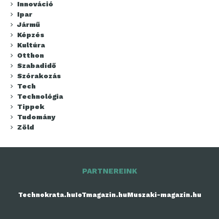
Innováció
Ipar
Jármű
Képzés
Kultúra
Otthon
Szabadidő
Szórakozás
Tech
Technológia
Tippek
Tudomány
Zöld
PARTNEREINK
Technokrata.hu
IoTmagazin.hu
Muszaki-magazin.hu